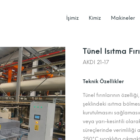
İşimiz
Kimiz
Makineler
Tünel Isıtma Fırı
AKDI 21-17
Teknik Özellikler
Tünel fırınlarının özelliğ
şeklindeki ısıtma bölmes
kurutulmasını sağlamasıdı
veya yarı-kesintili olara
süreçlerinde verimliliği ar
250°C sıcaklığa çıkmakt