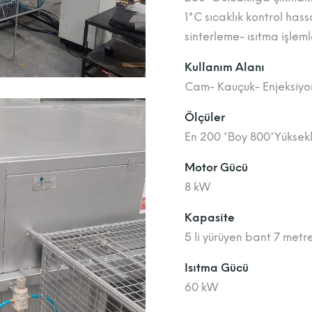
1°C sıcaklık kontrol hass
sinterleme- ısıtma işlem
Kullanım Alanı
Cam- Kauçuk- Enjeksiyon-
Ölçüler
En 200 *Boy 800*Yüksekl
Motor Gücü
8 kW
Kapasite
5 li yürüyen bant 7 met
Isıtma Gücü
60 kW