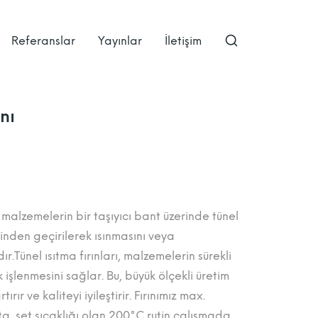
Referanslar
Yayınlar
İletişim
nı
i, malzemelerin bir taşıyıcı bant üzerinde tünel
inden geçirilerek ısınmasını veya
r.Tünel ısıtma fırınları, malzemelerin sürekli
k işlenmesini sağlar. Bu, büyük ölçekli üretim
tırır ve kaliteyi iyileştirir. Fırınımız max.
a, set sıcaklığı olan 200°C rutin çalışmada