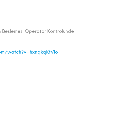
ın Beslemesi Operatör Kontrolünde
com/watch?v=hxnqkqKtVio