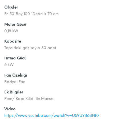
Ölçüler
En 50*Boy 100 *Derinilk 70 cm
Motor Gücü
0,18 kW
Kapasite
Tepsideki göz sayısı 30 adet
Isıtma Gücü
6 kW
Fan Özeliiği
Radyal Fan
Ek Bilgiler
Pens/ Kapı Kilidi ile Manuel
Video
https://www.youtube.com/watch?v=U59UYB6BF80